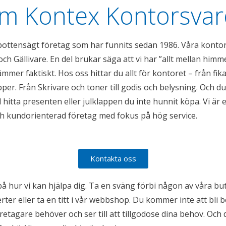
m Kontex Kontorsvar
rbottensägt företag som har funnits sedan 1986. Våra kont
och Gällivare. En del brukar säga att vi har ”allt mellan himme
tämmer faktiskt. Hos oss hittar du allt för kontoret – från fika
per. Från Skrivare och toner till godis och belysning. Och d
d hitta presenten eller julklappen du inte hunnit köpa. Vi är e
h kundorienterad företag med fokus på hög service.
Kontakta oss
å hur vi kan hjälpa dig. Ta en sväng förbi någon av våra bu
ter eller ta en titt i vår webbshop. Du kommer inte att bli b
etagare behöver och ser till att tillgodose dina behov. Och 