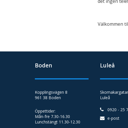
det ingen tele
Välkommen til
Boden
Luleå
Kopplingsvägen 8
Skomakargatan
961 38 Boden
Luleå
0920 - 25 
Öppettider:
Mån-fre 7.30-16.30
e-post
Lunchstängt 11.30-12.30