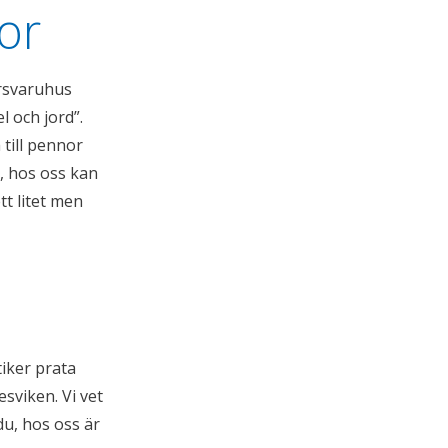
or
orsvaruhus
l och jord”.
 till pennor
u, hos oss kan
tt litet men
tiker prata
esviken. Vi vet
du, hos oss är