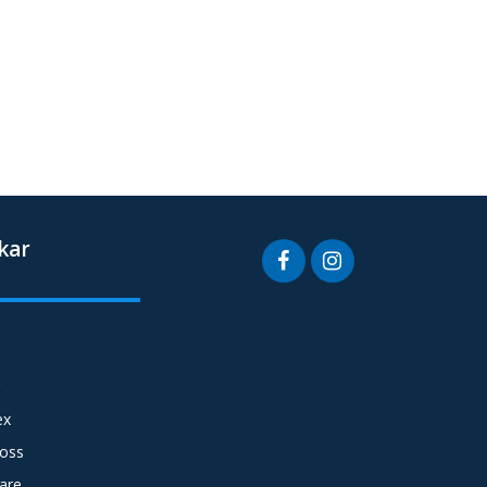
kar
ex
 oss
are