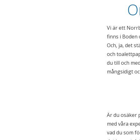
O
Vi är ett Nor
finns i Boden 
Och, ja, det s
och toalettpap
du till och me
mångsidigt oc
Är du osäker p
med våra exper
vad du som för