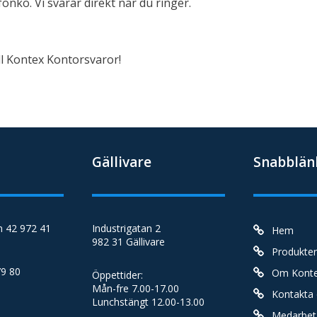
fonkö. Vi svarar direkt när du ringer.
l Kontex Kontorsvaror!
Gällivare
Snabblän
 42 972 41
Industrigatan 2
Hem
982 31 Gällivare
Produkter
79 80
Om Kont
Öppettider:
Mån-fre 7.00-17.00
Kontakta
Lunchstängt 12.00-13.00
Medarbet